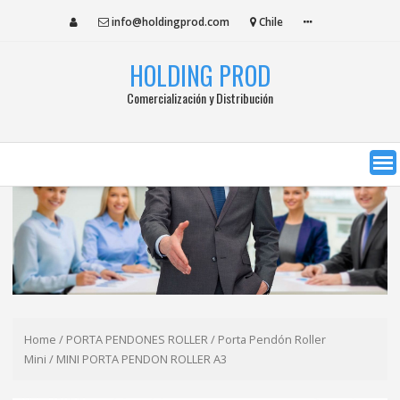
S
info@holdingprod.com
Chile
k
i
HOLDING PROD
p
t
Comercialización y Distribución
o
c
o
n
t
e
n
t
Home
/
PORTA PENDONES ROLLER
/
Porta Pendón Roller
Mini
/ MINI PORTA PENDON ROLLER A3